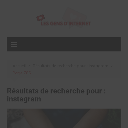
Aller
au
contenu
Accueil
Résultats de recherche pour : instagram
Page 785
Résultats de recherche pour :
instagram