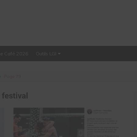
Le Café 2026
Outils LGI
Stellar, plateforme
d’influence tout-en-un
Page 79
:
festival