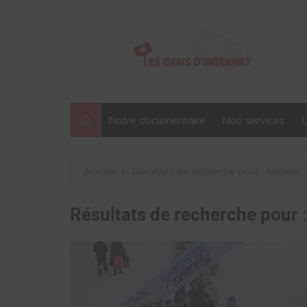
Aller
au
contenu
Notre documentaire
Nos services
Accueil
Résultats de recherche pour : festival
Résultats de recherche pour 