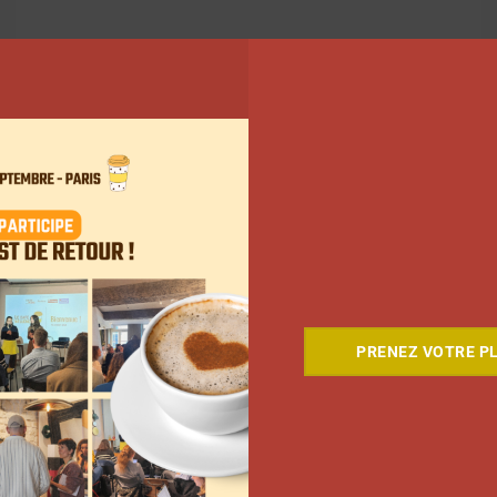
79
80
81
Suivant
PRENEZ VOTRE PL