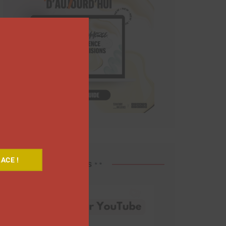
Close
this
module
ACE !
Découvrez nos vidéos