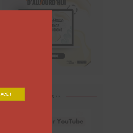
Close
this
module
ACE !
Découvrez nos vidéos