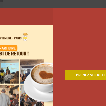
712
713
714
…
793
Suivant
PRENEZ VOTRE PL