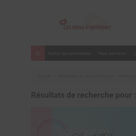
Aller
au
contenu
Notre documentaire
Nos services
Accueil
Résultats de recherche pour : créateur
Résultats de recherche pour 