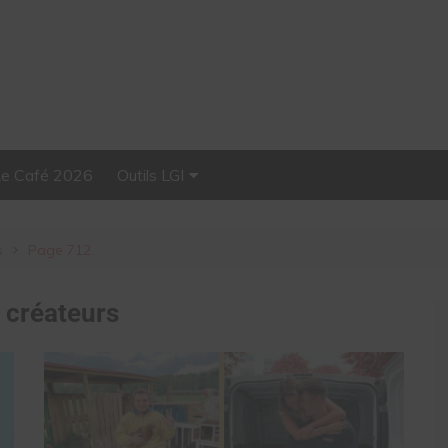
Le Café 2026
Outils LGI
Stellar, plateforme
d’influence tout-en-un
s
Page 712
:
créateurs