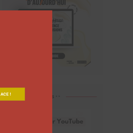
Close
this
module
ACE !
Découvrez nos vidéos