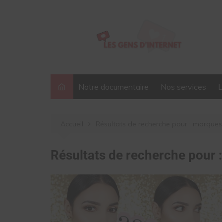
Aller
au
contenu
Notre documentaire
Nos services
Accueil
Résultats de recherche pour : marques
Résultats de recherche pour 