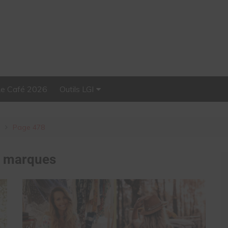
Le Café 2026
Outils LGI
Stellar, plateforme
d’influence tout-en-un
Page 478
:
marques