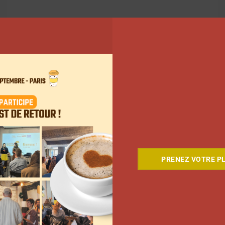
478
479
480
…
502
Suivant
PRENEZ VOTRE PL