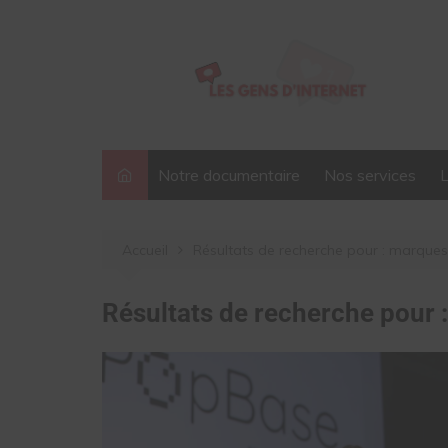
Aller
au
contenu
Notre documentaire
Nos services
Accueil
Résultats de recherche pour : marques
Résultats de recherche pour 