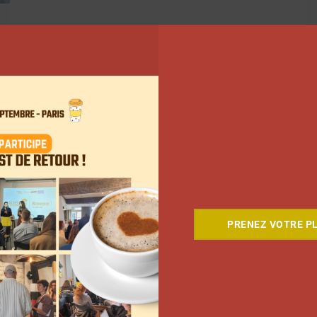
477
478
479
…
502
Suivant
PRENEZ VOTRE PL