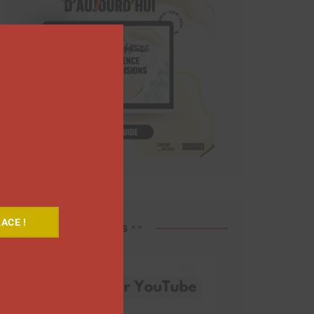
Close
this
module
ACE !
Découvrez nos vidéos