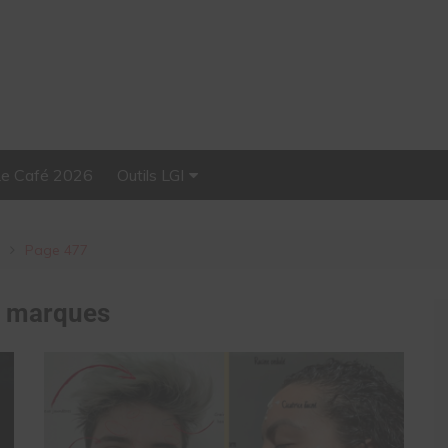
Le Café 2026
Outils LGI
Stellar, plateforme
d’influence tout-en-un
Page 477
:
marques