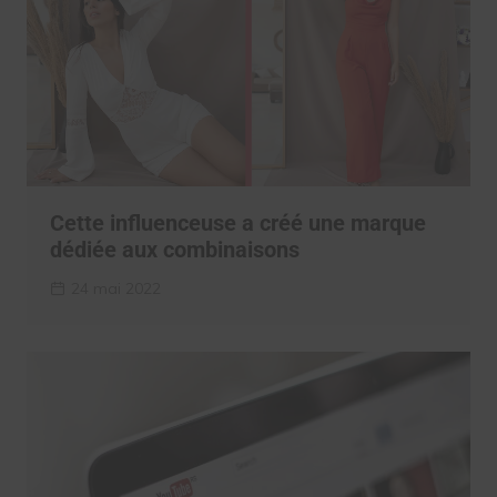
Cette influenceuse a créé une marque
dédiée aux combinaisons
24 mai 2022