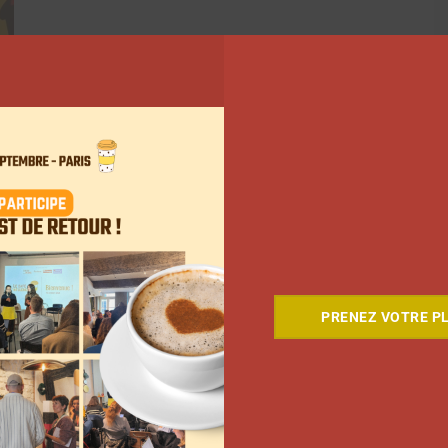
PRENEZ VOTRE PL
315
316
317
…
437
Suivant