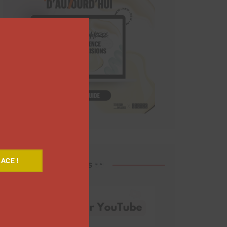
Close
this
module
ACE !
Découvrez nos vidéos