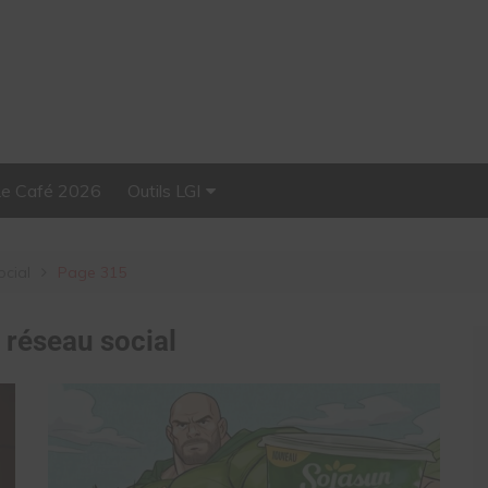
Le Café 2026
Outils LGI
Stellar, plateforme
d’influence tout-en-un
ocial
Page 315
:
réseau social