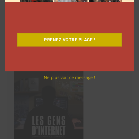
articles
…
19
Suivant
PRENEZ VOTRE PLACE !
Découvrez notre documentaire
Ne plus voir ce message !