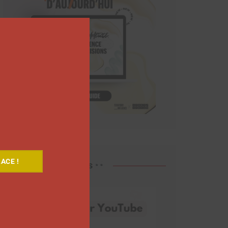
Close
this
module
ACE !
Découvrez nos vidéos