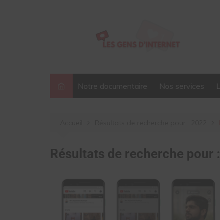
Aller
au
contenu
Notre documentaire
Nos services
Accueil
Résultats de recherche pour : 2022
Résultats de recherche pour 