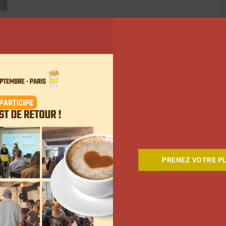
243
244
Suivant
PRENEZ VOTRE PL