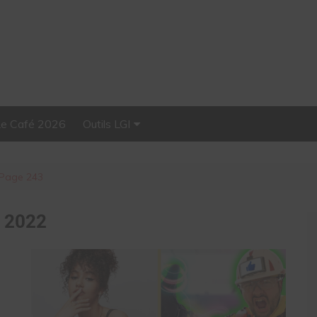
Le Café 2026
Outils LGI
Stellar, plateforme
d’influence tout-en-un
Page 243
:
2022