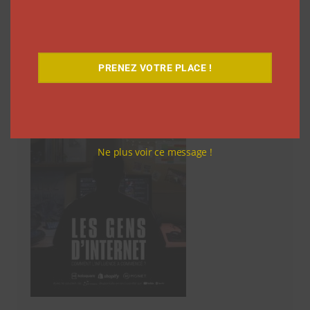
Découvrez notre documentaire
PRENEZ VOTRE PLACE !
Ne plus voir ce message !