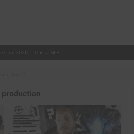
Le Café 2026
Outils LGI
Stellar, plateforme
d’influence tout-en-un
on
Page 2
:
production