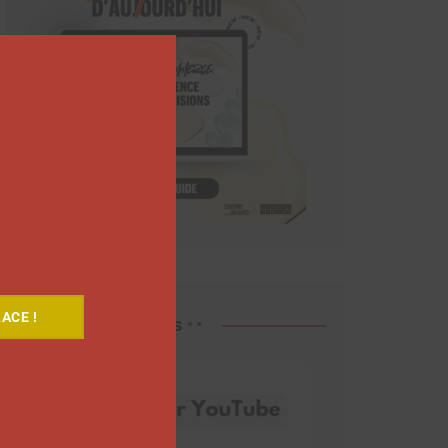
Close
this
module
ACE !
Découvrez nos vidéos