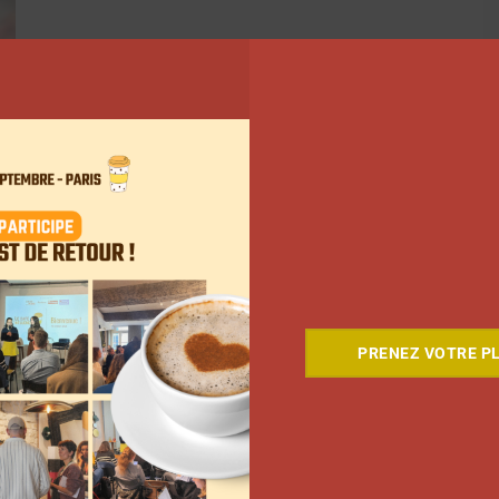
PRENEZ VOTRE PL
…
98
Suivant