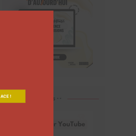
Close
this
module
ACE !
Découvrez nos vidéos