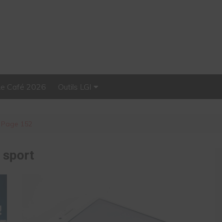
Le Café 2026
Outils LGI
Stellar, plateforme
d’influence tout-en-un
Page 152
:
sport