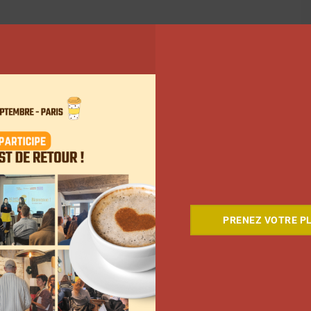
152
153
154
…
161
Suivant
PRENEZ VOTRE PL