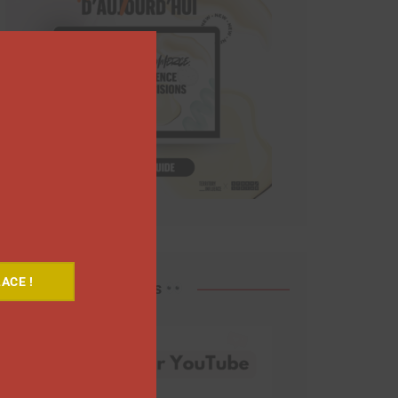
Close
this
module
ACE !
Découvrez nos vidéos