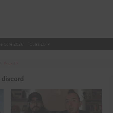
Le Café 2026
Outils LGI
Stellar, plateforme
d’influence tout-en-un
Page 15
:
discord