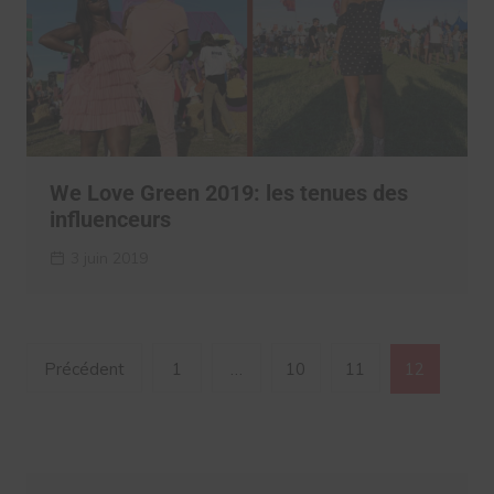
We Love Green 2019: les tenues des
influenceurs
3 juin 2019
Navigation
Précédent
1
…
10
11
12
des
articles