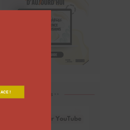
Close
this
module
ACE !
Découvrez nos vidéos