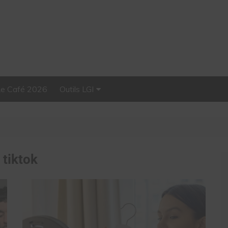
Le Café 2026
Outils LGI
Stellar, plateforme
d’influence tout-en-un
:
tiktok