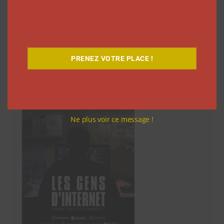
1
2
3
…
40
Suivant
des
articles
PRENEZ VOTRE PLACE !
Découvrez notre documentaire
Ne plus voir ce message !