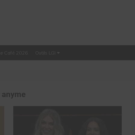
Le Café 2026
Outils LGI
Stellar, plateforme
d’influence tout-en-un
:
anyme