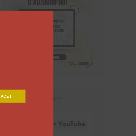
Close
this
module
ACE !
Découvrez nos vidéos